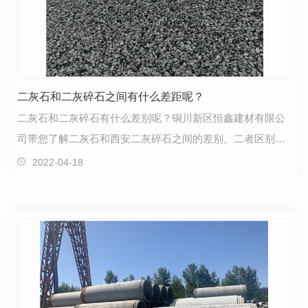
二灰石和二灰碎石之间有什么差距呢？
二灰石和二灰碎石有什么差别呢？铜川新区恒鑫建材有限公
司带您了解二灰石和西安二灰碎石之间的差别。二者区别：
二灰土顾名思义是由石灰、粉煤灰、土三种无机物有机…
2022-04-18