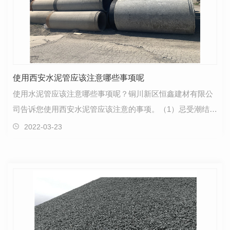
使用西安水泥管应该注意哪些事项呢
使用水泥管应该注意哪些事项呢？铜川新区恒鑫建材有限公
司告诉您使用西安水泥管应该注意的事项。（1）忌受潮结硬
受潮结硬的水泥会降低甚至丧失原有强度，所以，出…
2022-03-23