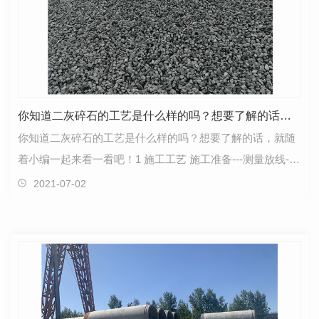
你知道二灰碎石的工艺是什么样的吗？想要了解的话，就随着小编一起来看一看吧！
你知道二灰碎石的工艺是什么样的吗？想要了解的话，就随
着小编一起来看一看吧！1 施工工艺 施工准备---测量放线--
混合料拌和---铺筑试验段---运输---摊铺整型---…
2021-07-02