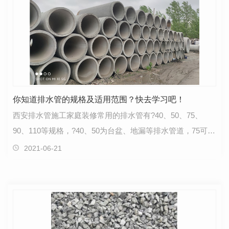
你知道排水管的规格及适用范围？快去学习吧！
西安排水管施工家庭装修常用的排水管有?40、50、75、
90、110等规格，?40、50为台盆、地漏等排水管道，75可作
为露台的排水立管使用；?90、110可用作排污管，正常…
2021-06-21